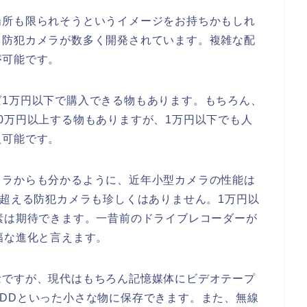
場所も限られそうというイメージをお持ちかもしれ
る防犯カメラが数多く開発されています。複雑な配
が可能です。
ば
1
万円以下で購入できる物もあります。もちろん、
0
万円以上する物もありますが、
1
万円以下でも人
入可能です。
メラからも分かるように、近年小型カメラの性能は
超える防犯カメラも珍しくはありません。
1
万円以
素は期待できます。一昔前のドライブレコーダーが
幅な進化と言えます。
念ですが、現代はもちろん記憶媒体にビデオテープ
DD
といった小さな物に保存できます。また、無線