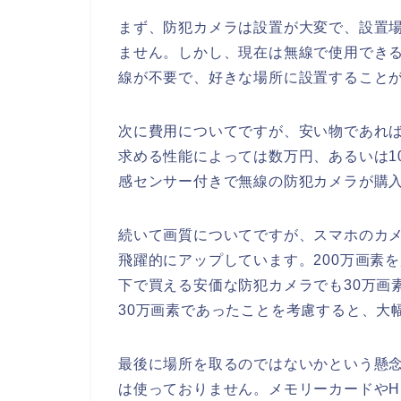
まず、防犯カメラは設置が大変で、設置
ません。しかし、現在は無線で使用でき
線が不要で、好きな場所に設置すること
次に費用についてですが、安い物であれ
求める性能によっては数万円、あるいは
1
感センサー付きで無線の防犯カメラが購
続いて画質についてですが、スマホのカ
飛躍的にアップしています。
200
万画素を
下で買える安価な防犯カメラでも
30
万画
30
万画素であったことを考慮すると、大
最後に場所を取るのではないかという懸
は使っておりません。メモリーカードや
H