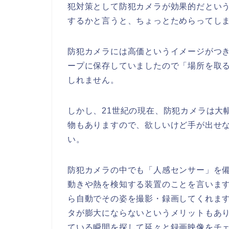
犯対策として防犯カメラが効果的だとい
するかと言うと、ちょっとためらってし
防犯カメラには高価というイメージがつ
ープに保存していましたので「場所を取
しれません。
しかし、
21
世紀の現在、防犯カメラは大
物もありますので、欲しいけど手が出せ
い。
防犯カメラの中でも「人感センサー」を
動きや熱を検知する装置のことを言いま
ら自動でその姿を撮影・録画してくれま
タが膨大にならないというメリットもあ
ている瞬間を探して延々と録画映像をチ